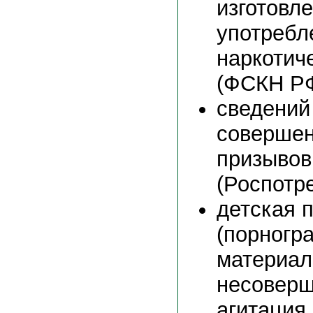
изготовл
употребл
наркотич
(ФСКН РФ
сведений
совершен
призывов
(Роспотр
детская 
(порногр
материал
несоверш
агитация