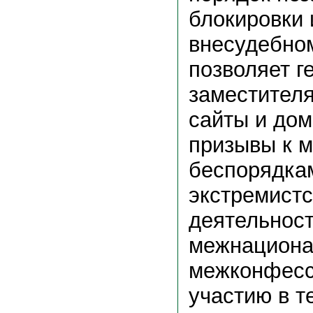
блокировки
внесудебно
позволяет г
заместител
сайты и до
призывы к 
беспорядка
экстремистс
деятельност
межнационал
межконфесс
участию в т