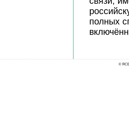
связи, и
российск
полных с
включённ
© ЯС