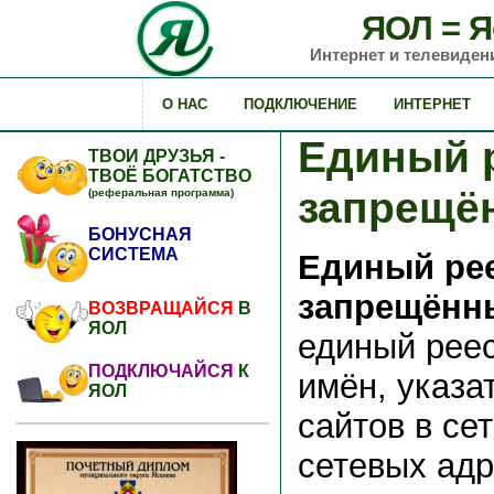
ЯОЛ = Я
Интернет и телевиден
О НАС
ПОДКЛЮЧЕНИЕ
ИНТЕРНЕТ
Единый 
ТВОИ ДРУЗЬЯ -
ТВОЁ БОГАТСТВО
запрещё
(реферальная программа)
БОНУСНАЯ
СИСТЕМА
Единый ре
запрещённ
ВОЗВРАЩАЙСЯ
В
ЯОЛ
единый рее
ПОДКЛЮЧАЙСЯ
К
имён, указа
ЯОЛ
сайтов в се
сетевых адр