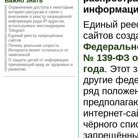
Важно знать
информаци
Ограничение доступа к некоторым
интернет-ресурсам в связи с
внесением в реестр запрещённой
информации ряда IP-адресов,
Единый рее
используемых мессенджером
Telegram
сайтов созд
Единый реестр запрещённых
сайтов
Федеральн
Почему реальная скорость
Интернета может отличаться от
№ 139-ФЗ о
заявленной
О защите детей от информации,
причиняющей вред их здоровью и
года
. Этот 
развитию.
другие фед
ряд положе
предполага
интернет-са
чёрного спи
запрещённы