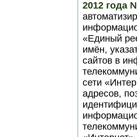
2012 года 
автоматизи
информацио
«Единый ре
имён, указа
сайтов в и
телекоммун
сети «Интер
адресов, п
идентифици
информацио
телекоммун