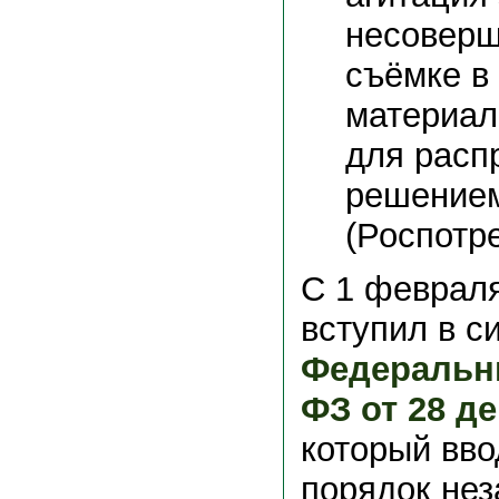
несоверш
съёмке в 
материал
для расп
решением
(Роспотр
С 1 февраля
вступил в с
Федеральны
ФЗ от 28 д
который вво
порядок не