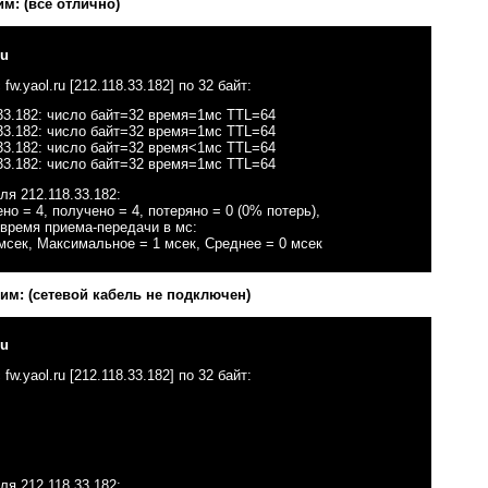
м: (всё отлично)
ru
w.yaol.ru [212.118.33.182] по 32 байт:
.33.182: число байт=32 время=1мс TTL=64
.33.182: число байт=32 время=1мс TTL=64
.33.182: число байт=32 время<1мс TTL=64
.33.182: число байт=32 время=1мс TTL=64
ля 212.118.33.182:
но = 4, получено = 4, потеряно = 0 (0% потерь),
время приема-передачи в мс:
сек, Максимальное = 1 мсек, Среднее = 0 мсек
им: (сетевой кабель не подключен)
ru
w.yaol.ru [212.118.33.182] по 32 байт:
ля 212.118.33.182: