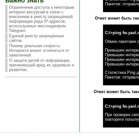
Важно знать
Пакетов: отправле
Ограничение доступа к некоторым
интернет-ресурсам в связи с
внесением в реестр запрещённой
Ответ может быть так
информации ряда IP-адресов,
используемых мессенджером
Telegram
C:\>ping fw.yaol.
Единый реестр запрещённых
сайтов
Обмен пакетами с f
Почему реальная скорость
Превышен интерв
Интернета может отличаться от
Превышен интерв
заявленной
Превышен интерв
О защите детей от информации,
Превышен интерв
причиняющей вред их здоровью и
развитию.
Статистика Ping д
Пакетов: отправле
Ответ может быть так
C:\>ping fw.yaol.
При проверке связ
повторите попытк