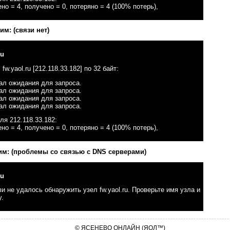
но = 4, получено = 0, потеряно = 4 (100% потерь),
им: (связи нет)
ru
w.yaol.ru [212.118.33.182] по 32 байт:
ал ожидания для запроса.
ал ожидания для запроса.
ал ожидания для запроса.
ал ожидания для запроса.
ля 212.118.33.182:
но = 4, получено = 0, потеряно = 4 (100% потерь),
им: (проблемы со связью с DNS серверами)
ru
и не удалось обнаружить узел fw.yaol.ru. Проверьте имя узла и
у.
© ЯСЕНЕВО ОНЛАЙН (ЯОЛ™)