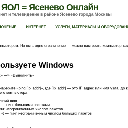
ЯОЛ = Ясенево Онлайн
нет и телевидение в районе Ясенево города Москвы
ЛЮЧЕНИЕ
ИНТЕРНЕТ
УСЛУГИ, МАТЕРИАЛЫ И ОБОРУДОВАН
пьютером. Но есть одно ограничение — можно настроить компьютер так,
пользуете Windows
к» —> «Выполнить»
аберите «ping [ip_addr]», где [ip_addr] — это IP адрес или имя узла, до
оего компьютера
чный пинг
2
— пинг большими пакетами
нг неограниченным числом пакетов
 -t
— пинг неограниченным числом больших пакетов