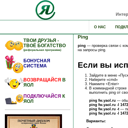
Интер
О НАС
ПОДК
Ping
ТВОИ ДРУЗЬЯ -
ТВОЁ БОГАТСТВО
ping
— проверка связи с ком
на запросы ping.
(реферальная программа)
БОНУСНАЯ
Если вы ис
СИСТЕМА
Зайдите в меню «Пус
Наберите «cmd»
ВОЗВРАЩАЙСЯ
В
Нажмите <Enter>
ЯОЛ
В коммандной строке н
выполнить ping от св
ПОДКЛЮЧАЙСЯ
К
ping fw.yaol.ru
— обы
ЯОЛ
ping fw.yaol.ru -l 147
ping fw.yaol.ru -t
— пи
ping fw.yaol.ru -l 1472
Варианты: